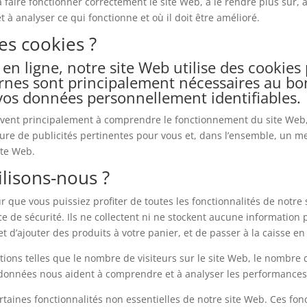
 faire fonctionner correctement le site Web, à le rendre plus sûr, à
 analyser ce qui fonctionne et où il doit être amélioré.
es cookies ?
n ligne, notre site Web utilise des cookies p
nternes sont principalement nécessaires au 
 vos données personnellement identifiables.
servent principalement à comprendre le fonctionnement du site Web,
iture de publicités pertinentes pour vous et, dans l’ensemble, un mei
ite Web.
ilisons-nous ?
r que vous puissiez profiter de toutes les fonctionnalités de notre 
ce de sécurité. Ils ne collectent ni ne stockent aucune information
d’ajouter des produits à votre panier, et de passer à la caisse en 
ions telles que le nombre de visiteurs sur le site Web, le nombre 
Ces données nous aident à comprendre et à analyser les performances 
ertaines fonctionnalités non essentielles de notre site Web. Ces fon